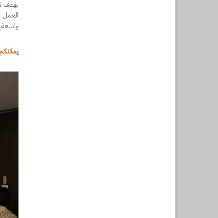
بهدف تض
العمل 
واسعة من ال
يمكنكم 