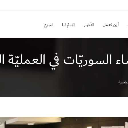
أين نعمل
الأخبار
انضمّ لنا
التبرع
ء السوريّات في العمليّة 
سياسية