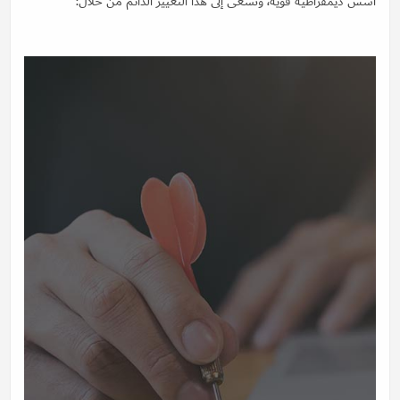
أسس ديمقراطية قوية، ونسعى إلى هذا التغيير الدائم من خلال: