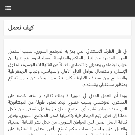
كيف نعمل
في ظلّ الظرف الاستثنائي الذي يمرّ به المجتمع السوري، بسبب استمرار
الحرب المدمّرة بين النظام الحاكم والمعارضة المسلحة، وما نتج عنها من
خراب اجتماعي وعمراني واقتصادي، فضلاً عن الانتهاكات الجسيمة لحقوق
الإنسان، واستفحال عوامل النزاع الأهلي والسياسي، وغياب الديمقراطية
والتسامح بين مختلف الأطراف، كان لابدّ من البحث عن حلول تتمتّع
بمنظور مستقبلي ومُستدام.
وبما أن العمل المدني في سوريا لا يملك تقاليد راسخة، خاصة على
المستوى المؤسّسي بسبب خضوع البلاد لعقود طويلة من الديكتاتوريّة
التي خنقت بوادر نشوء أي مجتمع مدنيّ حرّ وفاعل، نسعى من خلال
عملنا إلى تعزيز قِيَم الديمقراطية وتأصيلها ضمن المجتمع السوري، وتعزيز
ثقافة العمل المدني لدى المواطن السوري، من خلال نشر الثقافة المدنية،
والعمل على بناء مؤسّسات حكم تتمتّع بأعلى معايير الشفافية على