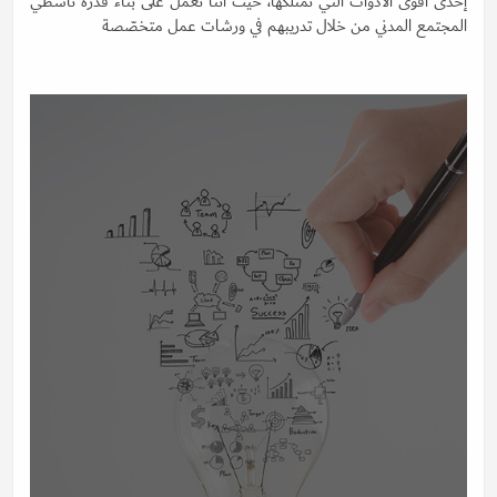
إحدى أقوى الأدوات التي نمتلكها، حيث اننا نعمل على بناء قدرة ناشطي
المجتمع المدني من خلال تدريبهم في ورشات عمل متخصّصة