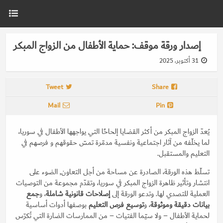
إصدار ورقة موقف: حماية الأطفال من الزواج المبكر
31 أكتوبر، 2025
Tweet
Share
Mail
Pin
يُعدّ الزواج المبكر من أكثر القضايا إلحاحًا التي يواجهها الأطفال في سوريا،
لما يخلّفه من آثار اجتماعية ونفسية مدمّرة تمسّ حقوقهم و فرصهم في
التعليم والمستقبل.
تسلّط هذه الورقة، الصادرة عن مساحة من أجل التعاون, الضوء على
انتشار وتأثير ظاهرة الزواج المبكر في سوريا، وتقدّم مجموعة من التوصيات
العملية للتصدي لها. وتدعو الورقة إلى
إصلاحات قانونية شاملة
، و
جمع
بيانات دقيقة وموثوقة
، و
توسيع فرص التعليم
بوصفها أدوات أساسية
لحماية الأطفال – ولا سيّما الفتيات – من الممارسات الضارة التي تُكرّس