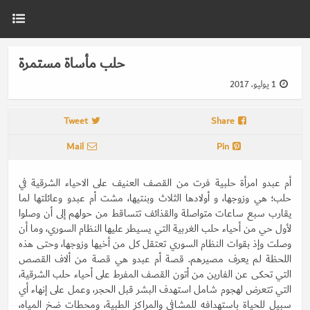
حلب مأساة مستمرة
1 يوليو، 2017
Tweet
Share
Mail
Pin
أم عبدو امرأة حلبية فرت من القصف العنيف على الاحياء الشرقية في
حلب؛ هي وزوجها، و أولادها الثلاث وبنتيها، مشت أم عبدو وعائلتها لما
يقارب سبع ساعات متواصلة والقذائف تتساقط من حولهم إلى أن وصلوا
لأول حي من أحياء حلب الغربية التي يسيطر عليها النظام السوري، وما أن
وصلت وإذ بقوات النظام السوري تعتقل كل من أخيها وزوجها، وحتى هذه
اللحظة لم يعرف مصيرهم. قصة أم عبدو هي قصة من ألاف القصص
التي تحكى عن الفارين من أتون القصف المفرط على أحياء حلب الشرقية،
التي تتعرض لهجوم شامل استهدف البشر قبل الحجر، وعمل على إنهاء أي
سبيل للحياة باستهدافه للمشافي والمراكز الطبية، ومحطات ضخ المياه،