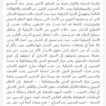
والبنية التحتية، والافران فضلا عن المرافق الأخرى. يعمل مركز المجتمع
المدني والديموقراطية برصد حال المدنيين الفارين من القصف والانتهاكات
القائمة بحقهم في الاحياء الشرقية، حيث رصد المركز حالات تصفية للسكان
الذي لم يستطيعوا الخروج من الأحياء التي يسيطر عليها النظام السوري
والميليشيات التابعة له، كما تحدث عنه ناشطون، وحالات تعذيب في
الشوارع للشبان. وعن حالات النزوح من الأحياء الشرقية إلى مناطق
سيطرة النظام فقد تم تسجيل حالات اعتقال لجميع الشباب الفارين من
الأحياء الشرقية لحلب، حيث يتم تجميع كل الشبان بين أعمار 18 وحتى
42 عاماً في معتقلات جماعية، يبقى الشبان فيها واقفين بدون مأكل أو
مشرب أو حتى احترام لادنى حقوق الانسان لأكثر من يومين حتى يتم
معرفة مصيرهم بتحويلهم إلى السوق الاجباري، أو تحويلهم إلى فروع
المخابرات للتحقيق. يعتبر مركز المجتمع المدني والديموقراطية ما يحدث
للمدنيين في الاحياء الشرقية من حلب، انتهاك صارخ لحقوق الانسان،
وعدم تحرك المجتمع الدولي للتدخل لحماية المدنيين تحت القصف،
والمدنيين الفارين من القصف هو جريمة بحق المدنيين السوريين، وعليه
يوصي مركز المجتمع المدني والديموقراطية : – الضغط على النظام
السوري وحلفائه للالتزام باتفاقيات حقوق الانسان، والقانون الدولي الانساني
في أوقات الحروب. – تكثيف الجهود للضغط على النظام وحلفائه لدخول
المنظمات الحقوقية، والاعلام العالمي المحايد لرصد خروج المدنيين من
المدينة. – تحييد المدنيين عن الصراع. – فتح ممرات أمنة لمن تبقى من