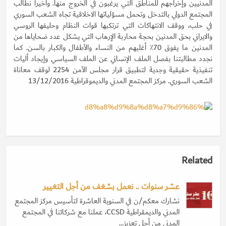
المدنيين وإخراجهم للمناطق التي يرغبون في الخروج منها. وأخيرا نطالب
المجتمع الدولي بالتدخل وتحمل مسؤلياتها الاخلاقية تجاه الشعب السوري
في حلب، ووقف الانتهاكات التي ترتكبها قوات النظام وحليفها الروسي
والايراني بحق المدنين بحجة محاربة الاٍرهاب التي يشكل عدد ضحاياها من
المدنين ما يفوق 70٪ أغلبهم من النساء والأطفال والكبار بالسن. كما
نجدد مطالبتنا بفصل الملف الإنساني عن الملف السياسي وإيجاد أليات
تنفيذية حقيقية وجدية لتطبيق قرار مجلس الأمن 2254 لوقف معاناة
الشعب السوري. مركز المجتمع المدني والديموقراطية 13/12/2016
Related
عشر سنوات .. نعمل بشغف من أجل التغيير
نشارك معكم/ن في السنوية العاشرة لتأسيس مركز المجتمع
المدني والديمقراطية CCSD، عملنا مع شركائنا في المجتمع
المدني من أجل تعزيز…