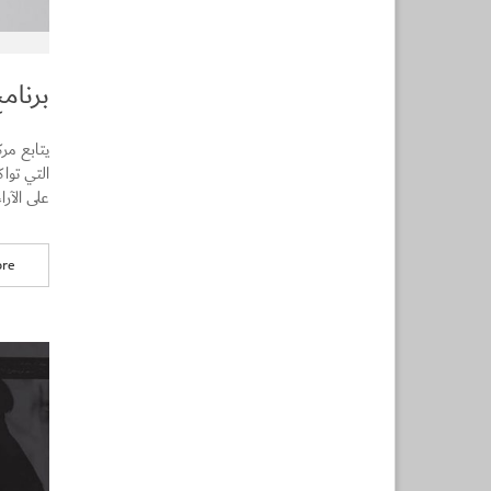
برنام
يتابع مر
التي توا
على الآرا
re