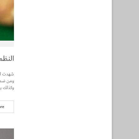
النظم 
شهدت اوا
ومن ضمنه
وكذلك بي
re