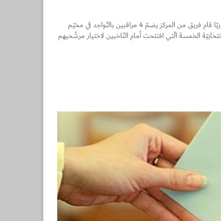
ضمن إطار الأنشطة المدنيّة المتعدّدة التي يقوم بها مركز المجتمع المدنيّ والديمقراطيّة في سوريّا قام فريق من المركز يضمّ 4 مراقبين بالتّواجد في مخيّم
لمراكز الانتخابيّة الخمسة الّتي افتتحت أمام النّاخبين لاختيار مرشّحيهم