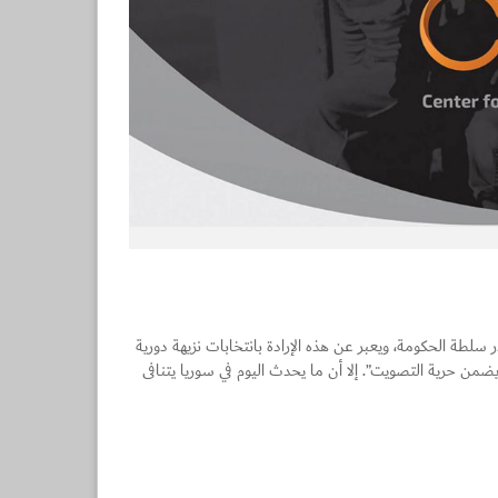
لشعب هي مصدر سلطة الحكومة، ويعبر عن هذه الإرادة بانتخابات نزيهة دورية
من حرية التصويت”. إلا أن ما يحدث اليوم في سوريا يتنافى