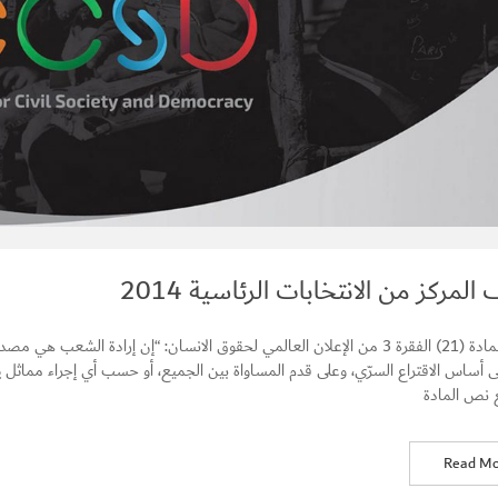
لمركز من الانتخابات الرئاسية 2014
جاء في المادة (21) الفقرة 3 من الإعلان العالمي لحقوق الانسان: “إن إرادة ا
 أساس الاقتراع السرّي، وعلى قدم المساواة بين الجميع، أو حسب أي إجراء مماثل يض
ع نص المادة
Read Mo