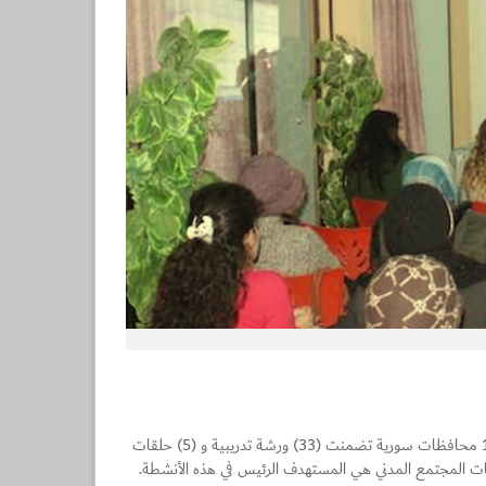
قام فريق مركز المجتمع المدني والديمقراطية ضمن برنامج الانتخابات ب(51) نشاط داخل 10 محافظات سورية تضمنت (33) ورشة تدريبية و (5) حلقات
لمحلية ومنظمات المجتمع المدني هي المستهدف الرئيس في هذه الأنشطة.