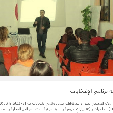
 برنامج الإنتخابات
نقاش و (3) محاضرات و (8) زيارات تقييمية وعمليتا مراقبة. كانت المجالس ا