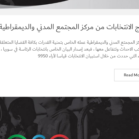
ج الانتخابات من مركز المجتمع المدني والديمقراطية
كز المجمتع المدني والديمقراطية عمله الخاص بتمنية القدرات بكافة القضايا المتعل
كب الاحداث وتتفاعل معها ، فبعد إصدار البيان الخاص بانتخابات الرئاسة في سوريا ، 
ء التي حددت من خلال استبيان الانتخابات قياسا لأراء 9950
Read Mo