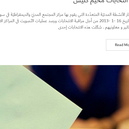
 انتخابات مخيم كليس
كليس بتاريخ 16 -1 -2013 من أجل مراقبة الانتخابات ورصد عمليات التّصويت في ا
تير و معاونيهم . شكّلت هذه الانتخابات إحدى
Read Mo