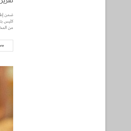
تقرير
من المخا
re