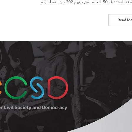
50 شخصاً من بينهم 202 من النساء. وتم
Read Mo