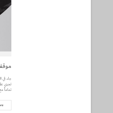
موقف ا
تجري على
تماماً م
re