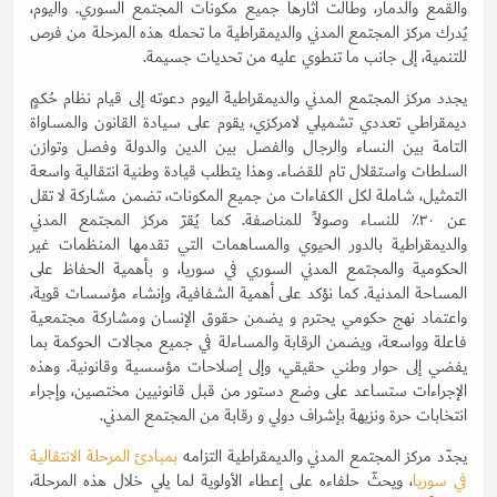
والقمع والدمار، وطالت آثارها جميع مكونات المجتمع السوري. واليوم،
يُدرك مركز المجتمع المدني والديمقراطية ما تحمله هذه المرحلة من فرص
للتنمية، إلى جانب ما تنطوي عليه من تحديات جسيمة.
يجدد مركز المجتمع المدني والديمقراطية اليوم دعوته إلى قيام نظام حُكمٍ
ديمقراطي تعددي تشميلي لامركزي، يقوم على سيادة القانون والمساواة
التامة بين النساء والرجال والفصل بين الدين والدولة وفصل وتوازن
السلطات واستقلال تام للقضاء. وهذا يتطلب قيادة وطنية انتقالية واسعة
التمثيل، شاملة لكل الكفاءات من جميع المكونات، تضمن مشاركة لا تقل
عن ٣٠٪ للنساء وصولاً للمناصفة. كما يُقرّ مركز المجتمع المدني
والديمقراطية بالدور الحيوي والمساهمات التي تقدمها المنظمات غير
الحكومية والمجتمع المدني السوري في سوريا، و بأهمية الحفاظ على
المساحة المدنية. كما نؤكد على أهمية الشفافية، وإنشاء مؤسسات قوية،
واعتماد نهج حكومي يحترم و يضمن حقوق الإنسان ومشاركة مجتمعية
فاعلة وواسعة، ويضمن الرقابة والمساءلة في جميع مجالات الحوكمة بما
يفضي إلى حوار وطني حقيقي، وإلى إصلاحات مؤسسية وقانونية. وهذه
الإجراءات ستساعد على وضع دستور من قبل قانونيين مختصين، وإجراء
انتخابات حرة ونزيهة بإشراف دولي و رقابة من المجتمع المدني.
يجدّد مركز المجتمع المدني والديمقراطية التزامه
بمبادئ المرحلة الانتقالية
في سوريا
، ويحثّ حلفاءه على إعطاء الأولوية لما يلي خلال هذه المرحلة،