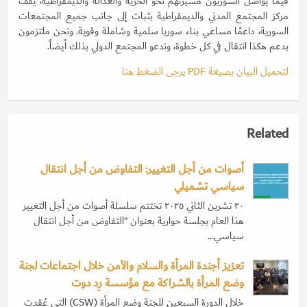
فيما يواصل السوريون مسيرتهم نحو الحرية والعدالة والديمقراطية، يقف
مركز المجتمع المدني والديمقراطية بثبات إلى جانب جميع المجتمعات
السورية، داعمًا مساعي بناء سوريا سلمية وشاملة وقوية. ونحن ملتزمون
بدعم هكذا انتقال في كل خطوة، وندعو المجتمع الدولي بذلك أيضاً.
لتحميل البيان بصيغة PDF يرجى الضغط هنا
Related
أصوات من أجل التغيير: التفاوض من أجل انتقال
سياسي تشميلي
٢٠ تشرين الثاني ٢٠٢٥ تختتم سلسلة أصوات من أجل التغيير
هذا العام بجلسة حوارية بعنوان “التفاوض من أجل انتقال
سياسي…
تعزيز أجندة المرأة والسلام والأمن خلال اجتماعات لجنة
وضع المرأة بالشراكة مع مؤسسة رِد دوت
خلال الدورة السبعين للجنة وضع المرأة (CSW) التي عُقدت