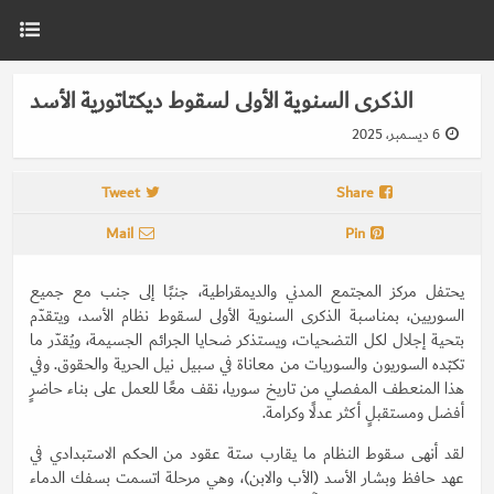
الذكرى السنوية الأولى لسقوط ديكتاتورية الأسد
6 ديسمبر، 2025
Tweet
Share
Mail
Pin
يحتفل مركز المجتمع المدني والديمقراطية، جنبًا إلى جنب مع جميع
السوريين، بمناسبة الذكرى السنوية الأولى لسقوط نظام الأسد، ويتقدّم
بتحية إجلال لكل التضحيات، ويستذكر ضحايا الجرائم الجسيمة، ويُقدّر ما
تكبّده السوريون والسوريات من معاناة في سبيل نيل الحرية والحقوق. وفي
هذا المنعطف المفصلي من تاريخ سوريا، نقف معًا للعمل على بناء حاضرٍ
أفضل ومستقبلٍ أكثر عدلًا وكرامة.
لقد أنهى سقوط النظام ما يقارب ستة عقود من الحكم الاستبدادي في
عهد حافظ وبشار الأسد (الأب والابن)، وهي مرحلة اتسمت بسفك الدماء